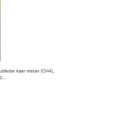
 udleder køer metan (CH4),
 d…