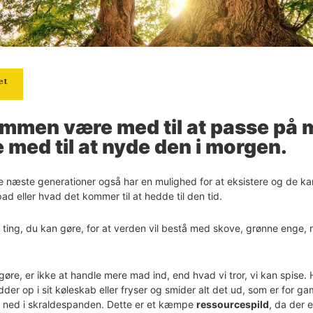
ammen være med til at passe på mi
e med til at nyde den i morgen.
 de næste generationer også har en mulighed for at eksistere og de 
ad eller hvad det kommer til at hedde til den tid.
ting, du kan gøre, for at verden vil bestå med skove, grønne enge, ren
e gøre, er ikke at handle mere mad ind, end hvad vi tror, vi kan spise. 
dder op i sit køleskab eller fryser og smider alt det ud, som er for ga
ge ned i skraldespanden. Dette er et kæmpe
ressourcespild
, da der e