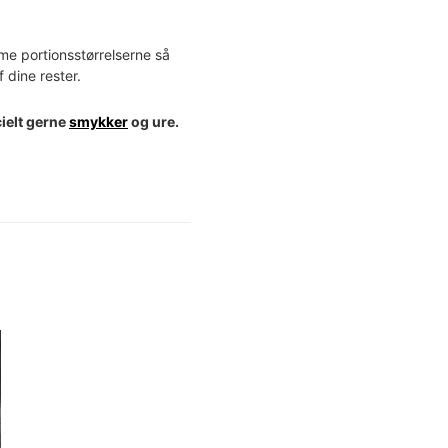
e portionsstørrelserne så
 dine rester.
ielt gerne
smykker
og ure.