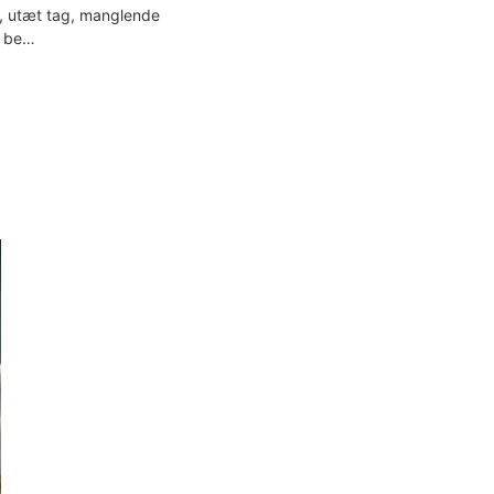
ør, utæt tag, manglende
n be…