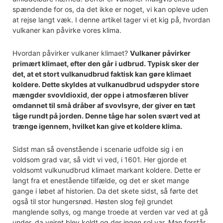
spændende for os, da det ikke er noget, vi kan opleve uden
at rejse langt væk. I denne artikel tager vi et kig på, hvordan
vulkaner kan påvirke vores klima.
Hvordan påvirker vulkaner klimaet?
Vulkaner påvirker
primært klimaet, efter den går i udbrud. Typisk sker der
det, at et stort vulkanudbrud faktisk kan gøre klimaet
koldere. Dette skyldes at vulkanudbrud udspyder store
mængder svovldioxid, der oppe i atmosfæren bliver
omdannet til små dråber af svovlsyre, der giver en tæt
tåge rundt på jorden. Denne tåge har solen svært ved at
trænge igennem, hvilket kan give et koldere klima.
Sidst man så ovenstående i scenarie udfolde sig i en
voldsom grad var, så vidt vi ved, i 1601. Her gjorde et
voldsomt vulkunudbrud klimaet markant koldere. Dette er
langt fra et enestående tilfælde, og det er sket mange
gange i løbet af historien. Da det skete sidst, så førte det
også til stor hungersnød. Høsten slog fejl grundet
manglende sollys, og mange troede at verden var ved at gå
under, da vejret blev koldt og der ingen sol var. Man forstår