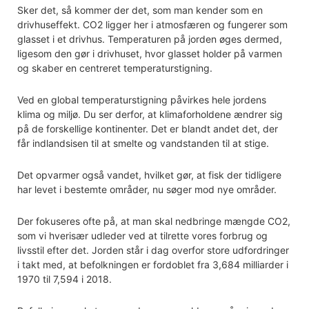
Sker det, så kommer der det, som man kender som en
drivhuseffekt. CO2 ligger her i atmosfæren og fungerer som
glasset i et drivhus. Temperaturen på jorden øges dermed,
ligesom den gør i drivhuset, hvor glasset holder på varmen
og skaber en centreret temperaturstigning.
Ved en global temperaturstigning påvirkes hele jordens
klima og miljø. Du ser derfor, at klimaforholdene ændrer sig
på de forskellige kontinenter. Det er blandt andet det, der
får indlandsisen til at smelte og vandstanden til at stige.
Det opvarmer også vandet, hvilket gør, at fisk der tidligere
har levet i bestemte områder, nu søger mod nye områder.
Der fokuseres ofte på, at man skal nedbringe mængde CO2,
som vi hverisær udleder ved at tilrette vores forbrug og
livsstil efter det. Jorden står i dag overfor store udfordringer
i takt med, at befolkningen er fordoblet fra 3,684 milliarder i
1970 til 7,594 i 2018.